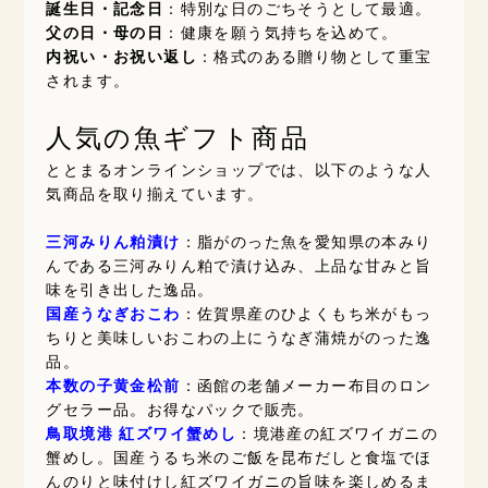
誕生日・記念日
：特別な日のごちそうとして最適。
父の日・母の日
：健康を願う気持ちを込めて。
内祝い・お祝い返し
：格式のある贈り物として重宝
されます。
人気の魚ギフト商品
ととまるオンラインショップでは、以下のような人
気商品を取り揃えています。
三河みりん粕漬け
：脂がのった魚を愛知県の本みり
んである三河みりん粕で漬け込み、上品な甘みと旨
味を引き出した逸品。
国産うなぎおこわ
：佐賀県産のひよくもち米がもっ
ちりと美味しいおこわの上にうなぎ蒲焼がのった逸
品。
本数の子黄金松前
：函館の老舗メーカー布目のロン
グセラー品。お得なパックで販売。
鳥取境港 紅ズワイ蟹めし
：境港産の紅ズワイガニの
蟹めし。国産うるち米のご飯を昆布だしと食塩でほ
んのりと味付けし紅ズワイガニの旨味を楽しめるま