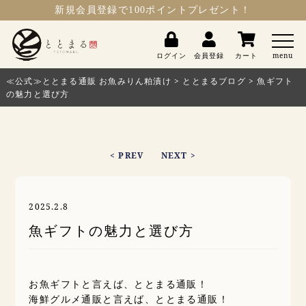
新規会員登録
で100ポイントプレゼント！
ととまる
ログイン
会員登録
カート
menu
≪公式≫ととまる通販 お魚みりん粕漬け
>
ととまるブログ
>
魚ギフト
の魅力と選び方
< PREV
NEXT >
2025.2.8
魚ギフトの魅力と選び方
お魚ギフトと言えば、ととまる通販！
海鮮グルメ通販と言えば、ととまる通販！