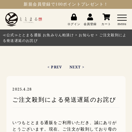
新規会員登録
で100ポイントプレゼント！
ととまる
ログイン
会員登録
カート
menu
≪公式≫ととまる通販 お魚みりん粕漬け
>
お知らせ
>
ご注文殺到によ
る発送遅延のお詫び
< PREV
NEXT >
2025.4.28
ご注文殺到による発送遅延のお詫び
いつもととまる通販をご利用いただき、誠にありが
とうございます。現在、ご注文が殺到しており母の