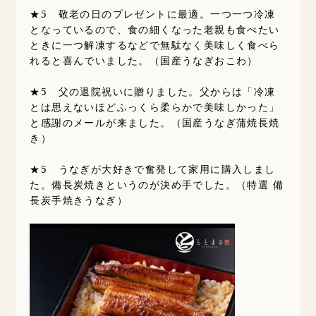
★5 敬老の日のプレゼントに最適。一つ一つ冷凍
となっているので、食の細くなった老親も食べたい
ときに一つ解凍するなどで無駄なく美味しく食べら
れると喜んでいました。（国産うなぎおこわ）
★5 父の退院祝いに贈りました。父からは「冷凍
とは思えないほどふっくら柔らかで美味しかった」
と感謝のメールが来ました。（国産うなぎ蒲焼長焼
き）
★5 うなぎが大好きで奮発して家用に購入しまし
た。備長炭焼きというのが決め手でした。（特選 備
長炭手焼きうなぎ）