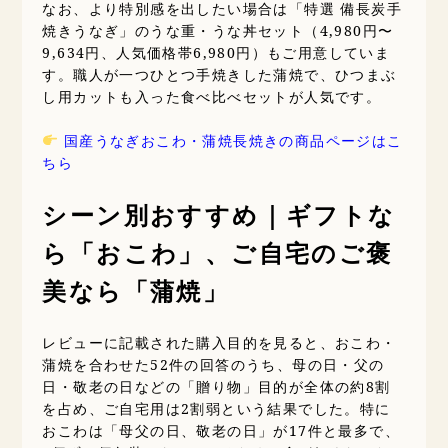
なお、より特別感を出したい場合は「特選 備長炭手
焼きうなぎ」のうな重・うな丼セット（4,980円〜
9,634円、人気価格帯6,980円）もご用意していま
す。職人が一つひとつ手焼きした蒲焼で、ひつまぶ
し用カットも入った食べ比べセットが人気です。
国産うなぎおこわ・蒲焼長焼きの商品ページはこ
ちら
シーン別おすすめ｜ギフトな
ら「おこわ」、ご自宅のご褒
美なら「蒲焼」
レビューに記載された購入目的を見ると、おこわ・
蒲焼を合わせた52件の回答のうち、母の日・父の
日・敬老の日などの「贈り物」目的が全体の約8割
を占め、ご自宅用は2割弱という結果でした。特に
おこわは「母父の日、敬老の日」が17件と最多で、