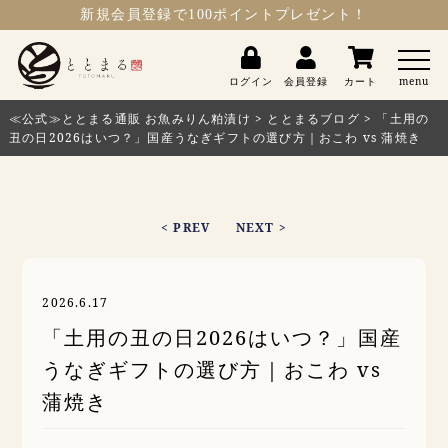
新規会員登録
で100ポイントプレゼント！
ととまる
ログイン
会員登録
カート
menu
≪公式≫ととまる通販 お魚みりん粕漬け
>
ととまるブログ
>
「土用の
丑の日2026はいつ？」国産うなぎギフトの選び方｜おこわ vs 蒲焼き
< PREV
NEXT >
2026.6.17
「土用の丑の日2026はいつ？」国産
うなぎギフトの選び方｜おこわ vs
蒲焼き