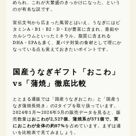
められ、これが大繁盛のきっかけになった、という
のが有名な説です。
宣伝文句から広まった風習とはいえ、うなぎにはビ
タミンA・B1・B2・D・Eが豊富に含まれ、亜鉛や
カルシウムといったミネラル、脂質に含まれる
DHA・EPAも多く、夏バテ対策の食材として理にか
なっている点も覚えておきたいポイントです。
国産うなぎギフト「おこわ」
vs「蒲焼」徹底比較
ととまる通販では「国産うなぎおこわ」と「国産う
なぎ蒲焼長焼き」の2タイプを取り扱っています。
2024年1月〜2026年5月の販売データを見ると、販
売数量は
おこわが2,527個、蒲焼系が371個で、実
におこわが全体の約87%
を占めています。まずは違
いを比較表で見てみましょう。