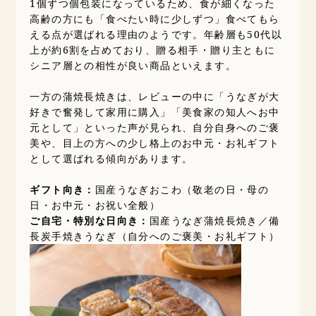
1個ずつ個包装になっているため、食が細くなった
高齢の方にも「食べたい時に少しずつ」食べてもら
える点が選ばれる理由のようです。年齢層も50代以
上が約6割を占めており、贈る相手・贈り主ともに
シニア層との相性が良い商品といえます。
一方の蒲焼長焼きは、レビューの中に「うなぎが大
好きで奮発して家用に購入」「美食家の知人へお中
元として」といった声が見られ、自分自身へのご褒
美や、目上の方への少し格上のお中元・お礼ギフト
として選ばれる傾向があります。
ギフト向き：
国産うなぎおこわ（敬老の日・母の
日・お中元・お祝い全般）
ご自宅・特別な日向き：
国産うなぎ蒲焼長焼き／備
長炭手焼きうなぎ（自分へのご褒美・お礼ギフト）