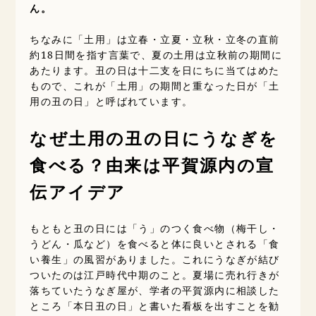
ん。
ちなみに「土用」は立春・立夏・立秋・立冬の直前
約18日間を指す言葉で、夏の土用は立秋前の期間に
あたります。丑の日は十二支を日にちに当てはめた
もので、これが「土用」の期間と重なった日が「土
用の丑の日」と呼ばれています。
なぜ土用の丑の日にうなぎを
食べる？由来は平賀源内の宣
伝アイデア
もともと丑の日には「う」のつく食べ物（梅干し・
うどん・瓜など）を食べると体に良いとされる「食
い養生」の風習がありました。これにうなぎが結び
ついたのは江戸時代中期のこと。夏場に売れ行きが
落ちていたうなぎ屋が、学者の平賀源内に相談した
ところ「本日丑の日」と書いた看板を出すことを勧