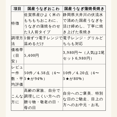
項目
国産うなぎおこわ
国産うなぎ蒲焼長焼き
佐賀県産ひよく米の
静岡県大井川の伏流水
もちもちおこわに、
で清めた国産うなぎを
特徴
うなぎの蒲焼をのせ
活け締めし、丁寧に焼
た1人前タイプ
き上げた長焼き
調理方
1個ずつ電子レンジで
電子レンジ・グリルど
法
温めるだけ
ちらも対応
価格帯
3,980円〜（人気は2尾
（目
5,400円
セット6,980円）
安）
レビュ
ー件
50件／4.58点（4〜
10件／4.20点（4〜
数・平
5★が94%）
5★が80%）
均評価
高齢の家族、自分で
自分へのご褒美、特別
こんな
調理しにくい方への
な日のご馳走、目上の
方に
贈り物・敬老の日・
方へのお中元・お礼
母の日