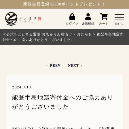
新規会員登録
で100ポイントプレゼント！
ととまる
ログイン
会員登録
カート
menu
≪公式≫ととまる通販 お魚みりん粕漬け
>
お知らせ
>
能登半島地震寄
付金へのご協力ありがとうございました。
< PREV
NEXT >
2024.3.13
能登半島地震寄付金へのご協力あり
がとうございました。
2024/1/25～2/29にて開催いたしました、【能登半