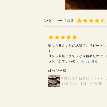
レビュー
4.83
味にうるさい母が絶賛で、リピートし
す。
母から親戚にまで広がり始めたので、
ッケージでいいの...
もっと見る
はっぴー様
三河みりん粕漬けギフトセ
（10切入）【雅 -MIYABI-