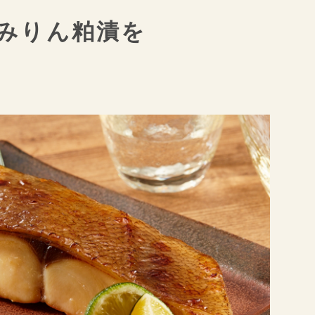
みりん粕漬を