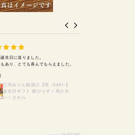
の誕生日に送りました。
大満足
性もあり、とても喜んでもらえました。
両親へプレゼント。とて
くれたのでリピートして
様
三河みりん粕漬け【咲 -SAKI-】
えみ様
誕生日ギフト 銀ひらす / 烏かれ
【父の日ギフト
い / さわら
け【艶 -TSUY
モン / 銀ひらす 
/ さわら