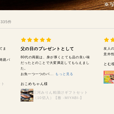
335件
てま
父の日のプレゼントとして
友人
意外
80代の両親は、身が厚くとても品の良い味
簡易パ
だったとのことで大変満足してもらえまし
とむ
た。
お魚一つ一つのパ...
もっと見る
ット
おこめちゃん様
】
三河みりん粕漬けギフトセット
（10切入）【雅 -MIYABI-】