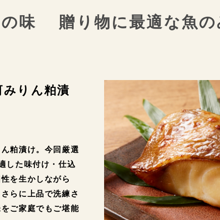
統の味
贈り物に最適な魚の
河みりん粕漬
りん粕漬け。今回厳選
適した味付け・仕込
個性を生かしながら
、さらに上品で洗練さ
味をご家庭でもご堪能