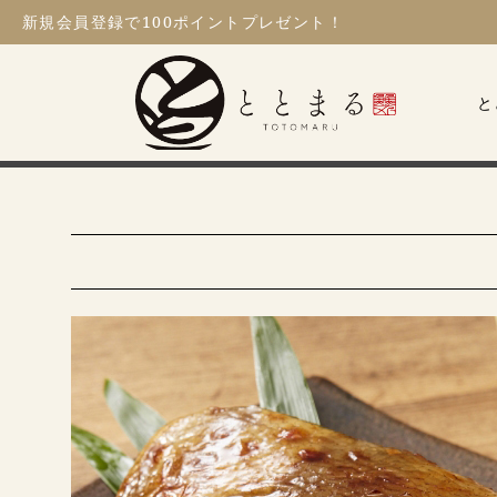
新規会員登録
で100ポイントプレゼント！
ととまる
と
HOME
三河みりん漬
三河みりん粕漬け