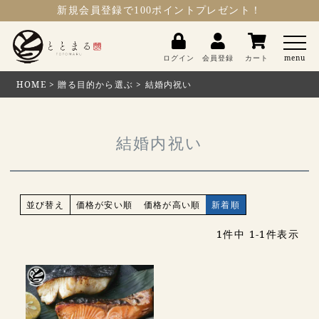
新規会員登録
で100ポイントプレゼント！
ととまる
ログイン
会員登録
カート
menu
HOME
贈る目的から選ぶ
結婚内祝い
結婚内祝い
並び替え
価格が安い順
価格が高い順
新着順
1
件中
1
-
1
件表示