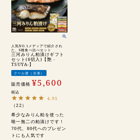
人気NO.1メディアで紹介され
た、6種食べ比べセット
三河みりん粕漬けギフト
セット(6切入)【艶 -
TSUYA-】
クール便（冷凍）
¥
5,600
販売価格
税込
4.95
（
22
）
希少なみりん粕を使った
唯一無二の粕漬けです！
70代、80代へのプレゼン
トにも人気です