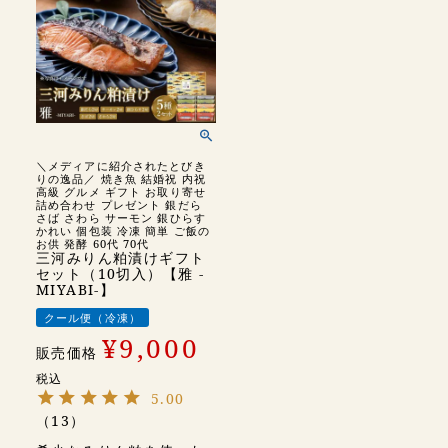
＼メディアに紹介されたとびき
りの逸品／ 焼き魚 結婚祝 内祝
高級 グルメ ギフト お取り寄せ
詰め合わせ プレゼント 銀だら
さば さわら サーモン 銀ひらす
かれい 個包装 冷凍 簡単 ご飯の
お供 発酵 60代 70代
三河みりん粕漬けギフト
セット（10切入）【雅 -
MIYABI-】
クール便（冷凍）
¥
9,000
販売価格
税込
5.00
（
13
）