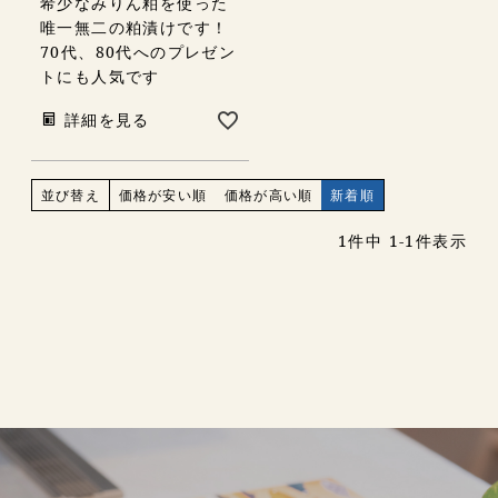
希少なみりん粕を使った
唯一無二の粕漬けです！
70代、80代へのプレゼン
トにも人気です
詳細を見る
並び替え
価格が安い順
価格が高い順
新着順
1
件中
1
-
1
件表示