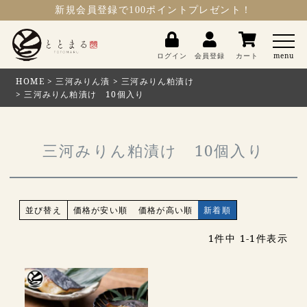
新規会員登録
で100ポイントプレゼント！
ととまる
ログイン
会員登録
カート
menu
HOME
三河みりん漬
三河みりん粕漬け
三河みりん粕漬け 10個入り
三河みりん粕漬け 10個入り
並び替え
価格が安い順
価格が高い順
新着順
1
件中
1
-
1
件表示