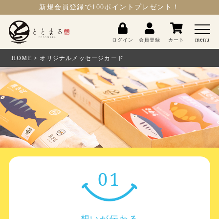
新規会員登録
で100ポイントプレゼント！
ととまる
ログイン
会員登録
カート
menu
HOME
オリジナルメッセージカード
01
想いが伝わる