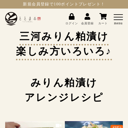
新規会員登録
で100ポイントプレゼント！
ととまる
ログイン
会員登録
カート
menu
三河みりん粕漬け
楽しみ方いろいろ♪
みりん粕漬け
アレンジレシピ