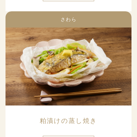
さわら
粕漬けの蒸し焼き