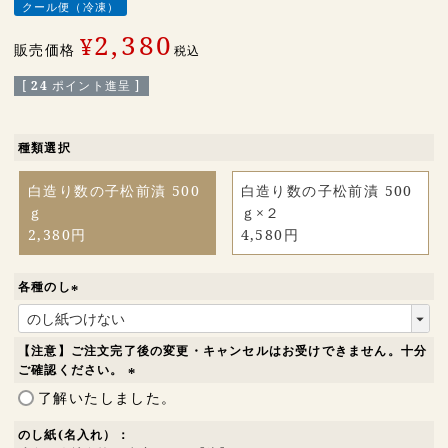
クール便（冷凍）
2,380
¥
販売価格
税込
[
24
ポイント進呈 ]
種類選択
白造り数の子松前漬 500
白造り数の子松前漬 500
ｇ
ｇ×２
2,380円
4,580円
各種のし
(
必
須
【注意】ご注文完了後の変更・キャンセルはお受けできません。十分
)
ご確認ください。
(
了解いたしました。
必
須
のし紙(名入れ）：