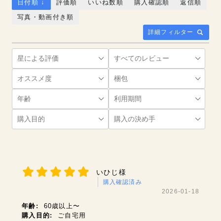
日付順 ↓
評価順
いいね数順
購入確認順
返信順
写真・動画付き順
詳細フィルター
いひじ様
購入確認済み
2026-01-18
年齢:
60歳以上〜
購入目的:
ご自宅用