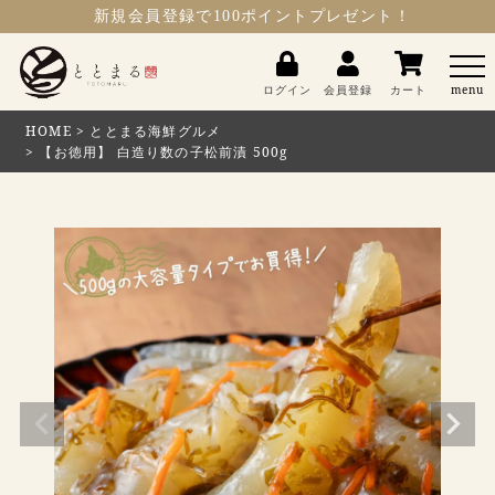
新規会員登録
で100ポイントプレゼント！
ととまる
ログイン
会員登録
カート
menu
HOME
ととまる海鮮グルメ
【お徳用】 白造り数の子松前漬 500g