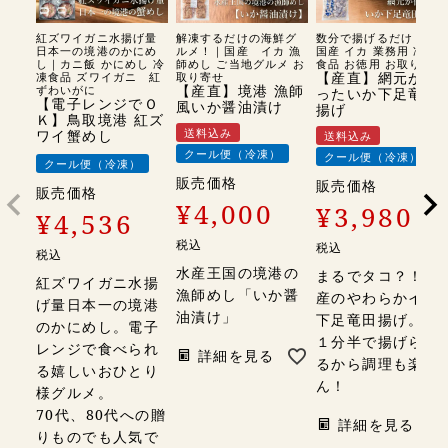
んの父の日ギフ
粕漬け【艶〜
か？ * * * とと
ト 【艶-
TSUYA〜】 な
まる通販さんの
紅ズワイガニ水揚げ量
解凍するだけの海鮮グ
数分で揚げるだけ！｜
TSUYA-】🎩💙
んだけど これ焼
@totomaru_net
日本一の境港のかにめ
ルメ！｜国産 イカ 漁
国産 イカ 業務用 冷凍
し｜カニ飯 かにめし 冷
師めし ご当地グルメ お
食品 お徳用 お取り寄せ
身がふっくらし
くだけで簡単に
＼＼＼＼
【産直】網元が作
凍食品 ズワイガニ 紅
取り寄せ
【産直】境港 漁師
ずわいがに
ったいか下足竜田
ていて、 シンプ
調理できるし 味
＼ ／／
【電子レンジでＯ
風いか醤油漬け
揚げ
ルに焼くだけで
も上品で美味し
／／／ 北海
Ｋ】鳥取境港 紅ズ
送料込み
ワイ蟹めし
送料込み
も本当に美味し
いの‼︎ いつもお
道・函館から届
クール便（冷凍）
クール便（冷凍）
い🐟✨ 普段な
つまみ作ってる
く 「松前漬け
クール便（冷凍）
販売価格
かなか言えない
母も 焼くだけで
食べ比べセッ
販売価格
販売価格
「いつもありが
簡単だわ〜って
¥
4,000
ト」🦑🐟 ／／
¥
3,980
¥
4,536
とう」も、 美味
喜んでたし 父も
／／／
税込
税込
しいごはんを囲
お酒のおつまみ
＼＼＼＼＼ * *
税込
みながらなら自
にぴったりだな
2つの味わいを
水産王国の境港の
まるでタコ？！ 国
紅ズワイガニ水揚
然と伝えられる
ぁと 晩酌を楽し
少しずつ楽しめ
漁師めし「いか醤
産のやわらかイカ
げ量日本一の境港
気がする☺️✌🏻
んでくれました
る、 おうち時間
油漬け」
下足竜田揚げ。約
のかにめし。電子
おうちで和食を
🎁 冷凍で届くか
にも贈り物にも
１分半で揚げられ
レンジで食べられ
詳細を見る
楽しみたい日
ら遠くても贈れ
ぴったりのセッ
るから調理も楽ち
る嬉しいおひとり
や、 父の日のプ
るの助かる🥺 3
トです。 ⠀
ん！
様グルメ。
レゼントにもぴ
年連続完売商品
◆━━━━━━
70代、80代への贈
詳細を見る
ったり◎ 気にな
なので 父の日ま
━━━━━━━
りものでも人気で
る方はぜひチェ
だ決めてない人
━━━━◆ 🍽️