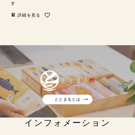
す
ックしてみてね
は 早めにチェッ
〈本数の子黄金
🎁✨ ﹏﹏﹏﹏﹏
クしてみてね👇
松前〉 全体の
詳細を見る
﹏﹏﹏﹏﹏﹏﹏
#PR
約60％が数の子
﹏﹏﹏﹏ 🍳栄養
という、まさ
ポイント ・魚で
に“主役級”の一
良質なたんぱく
本。 ぷちぷち
質＋EPA・DHA
と弾ける歯ごた
🐟 ﹏﹏﹏﹏﹏
えと、 昆布と
﹏﹏﹏﹏﹏﹏﹏
スルメの旨味が
﹏﹏﹏﹏ ⋆⸜ 頑
重なる深い味わ
張らなくても、
いです！ *⠀ *
ちゃんと美味し
🍶〈白造り数の
い𓌉𓇋 ⸝⋆ 𓍯 コン
子松前漬〉 白
ビニや惣菜に頼
醤油で仕立てた
りたくない夜に
甘めで上品な味
ととまるとは
𓍯 冷蔵庫にあ
わいは、 素材
るもので、15分
の旨みをそのま
で作れる 𓍯 栄
ま引き立てるや
インフォメーション
養満点ご飯で心
さしい美味し
も身体も労わろ
さ。 お酒のお