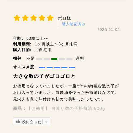
ポロ様
購入確認済み
2025-01-05
年齢:
60歳以上〜
利用期間:
1ヶ月以上〜3ヶ月未満
購入目的:
ご自宅用
梱包
不足
過剰
オススメ度
大きな数の子がゴロゴロと
お徳用となっていましたが、一腹ずつの綺麗な数の子が
沢山入っていました。白醤油を使った松前漬けなので、
見栄えも良く味付けも甘めで美味しかったです。
商品：
【お徳用】 白造り数の子松前漬 500g
役に立った
1