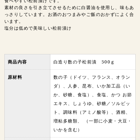
食べやすい松前漬けです。
素材の良さを引き立てさせるために白醤油を使用し、味もあ
っさりしています。お酒のおつまみやご飯のおかずによく合
います。
塩分は低めで美味しい松前漬け
商品内容
白造り数の子松前漬 500ｇ
原材料
数の子（ドイツ、フランス、オラン
ダ）、人参、昆布、いか加工品（い
か、砂糖、食塩）、食塩、かつ お節
エキス、しょうゆ、砂糖／ソルビッ
ト、調味料（アミノ酸等）、酒精、
増粘多糖類、 （一部に小麦・大豆・
いかを含む）