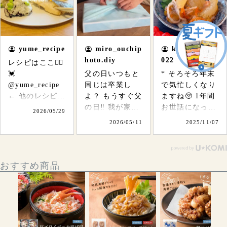
yume_recipe
miro_ouchip
kei_obento2
hoto.diy
022
レシピはここ👇🏻
💓
父の日いつもと
* そろそろ年末
@yume_recipe
同じは卒業し
で気忙しくなり
← 他のレシピも
よ？ もうすぐ父
ますね🥺 1年間
見てね👀 父の
の日‼︎ 我が家の
お世話になった
2026/05/29
日、何贈ろうか
父はお酒が好き
方や感謝を伝え
2026/05/11
2025/11/07
な〜って悩んで
だから 毎年お酒
たい方 そんな
る人いる？🎁 今
をあげていたけ
方々に…… 🎁✨
年は”ありがと
ど たまには違う
一年の感謝を込
おすすめ商品
う”の気持ちを
物を、、と思っ
めて、 特別な
美味しいごはん
て ととまるの父
贈り物を選ぶな
と一緒に届ける
の日ギフトを贈
ら── 黄金に輝
のも素敵かも🥹
ってみた🎁 今回
く、数の子たっ
✨ 今回使ったお
動画に写ってる
ぷりの松前漬け
魚は ととまるさ
のは 三河みりん
はいかがです