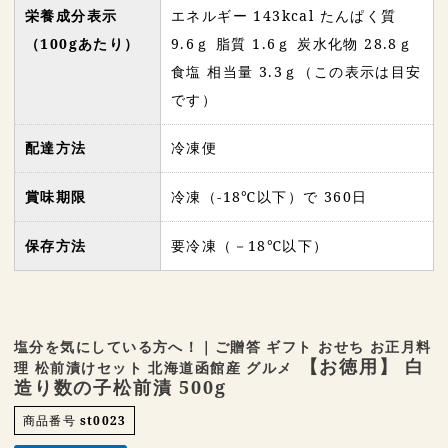
栄養成分表示
エネルギー 143kcal たんぱく質
（100gあたり）
9.6ｇ 脂質 1.6ｇ 炭水化物 28.8ｇ
食塩 相当量 3.3ｇ（この表示は目安
です）
配達方法
冷凍便
賞味期限
冷凍（-18℃以下）で 360日
保存方法
要冷凍（－18℃以下）
塩分を気にしている方へ！｜ご贈答 ギフト おせち お正月料
【お徳用】 白
理 松前漬けセット 北海道函館産 グルメ
造り数の子松前漬 500g
商品番号
st0023