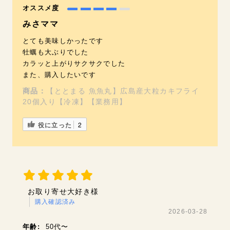
オススメ度
みさママ
とても美味しかったです
牡蠣も大ぶりでした
カラッと上がりサクサクでした
また、購入したいです
商品：
【ととまる 魚魚丸】広島産大粒カキフライ
20個入り【冷凍】【業務用】
役に立った
2
お取り寄せ大好き様
購入確認済み
2026-03-28
年齢:
50代〜