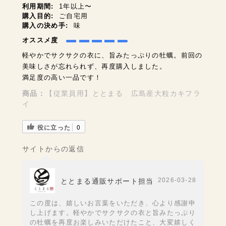
利用期間:
1年以上〜
購入目的:
ご自宅用
購入の決め手:
味
オススメ度
軽やかでサクサクの衣に、旨みたっぷりの牡蠣。前回の
美味しさが忘れられず、再度購入しました。
満足度の高い一品です！
商品：
【従業員用】ととまる 広島産大粒カキフラ
イ
役に立った
0
サイトからの返信
2026-03-28
ととまる通販サポート担当
この度は、嬉しいお言葉をいただき、心より感謝申
し上げます。軽やかでサクサクの衣と旨みたっぷり
の牡蠣を再度お楽しみいただけたこと、大変嬉しく