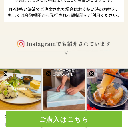
ご購入はこちら
yume_recipe
miro_ouchip
kei_obento2
hoto.diy
022
レシピはここ👇🏻