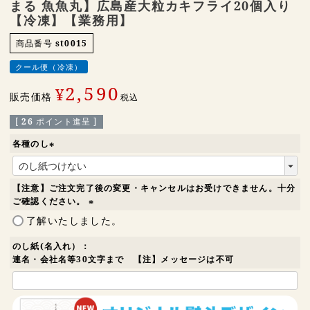
まる 魚魚丸】広島産大粒カキフライ20個入り
【冷凍】【業務用】
商品番号
st0015
クール便（冷凍）
2,590
¥
販売価格
税込
[
26
ポイント進呈 ]
各種のし
(
必
須
【注意】ご注文完了後の変更・キャンセルはお受けできません。十分
)
ご確認ください。
(
了解いたしました。
必
須
のし紙(名入れ）：
)
連名・会社名等30文字まで 【注】メッセージは不可