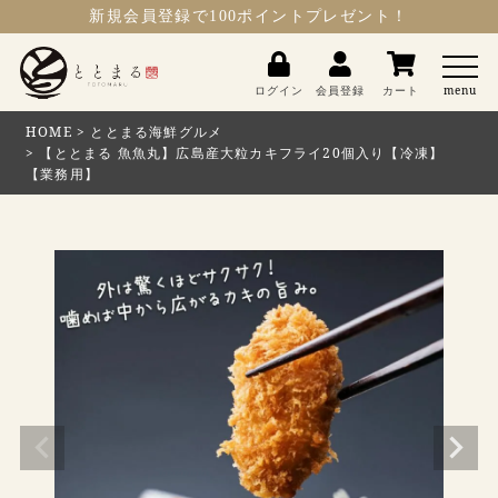
新規会員登録
で100ポイントプレゼント！
ととまる
ログイン
会員登録
カート
menu
HOME
ととまる海鮮グルメ
【ととまる 魚魚丸】広島産大粒カキフライ20個入り【冷凍】
【業務用】