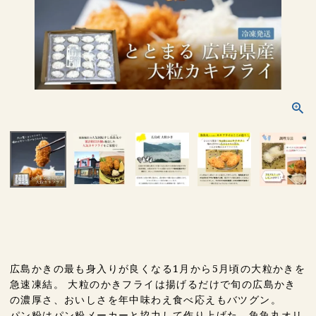
広島かきの最も身入りが良くなる1月から5月頃の大粒かきを
急速凍結。 大粒のかきフライは揚げるだけで旬の広島かき
の濃厚さ、おいしさを年中味わえ食べ応えもバツグン。
パン粉はパン粉メーカーと協力して作り上げた、魚魚丸オリ