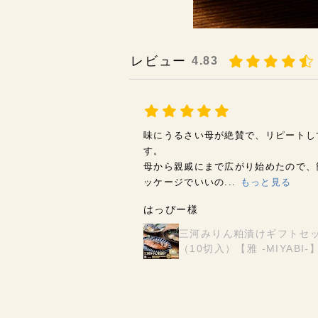
レビュー
4.83
味にうるさい母が絶賛で、リピートし
す。
母から親戚にまで広がり始めたので、
ッケージでいいの...
もっと見る
はっぴー様
三河みりん粕漬けギフトセ
（10切入）【雅 -MIYABI-