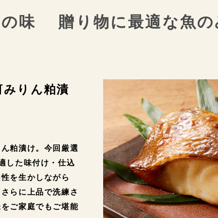
統の味
贈り物に最適な魚の
河みりん粕漬
りん粕漬け。今回厳選
適した味付け・仕込
個性を生かしながら
、さらに上品で洗練さ
味をご家庭でもご堪能