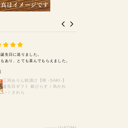
の誕生日に送りました。
大満足
性もあり、とても喜んでもらえました。
両親へプレゼント。とて
くれたのでリピートして
様
三河みりん粕漬け【咲 -SAKI-】
えみ様
誕生日ギフト 銀ひらす / 烏かれ
【父の日ギフト
い / さわら
け【艶 -TSUY
モン / 銀ひらす 
/ さわら