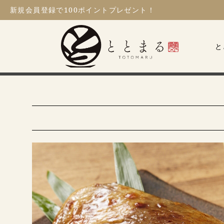
新規会員登録
で100ポイントプレゼント！
ととまる
と
HOME
三河みりん漬
三河みりん粕漬け