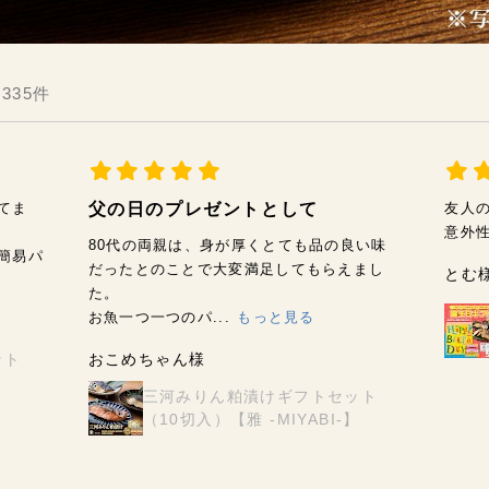
335件
てま
父の日のプレゼントとして
友人
意外
80代の両親は、身が厚くとても品の良い味
簡易パ
だったとのことで大変満足してもらえまし
とむ
た。
お魚一つ一つのパ...
もっと見る
ット
おこめちゃん様
】
三河みりん粕漬けギフトセット
（10切入）【雅 -MIYABI-】