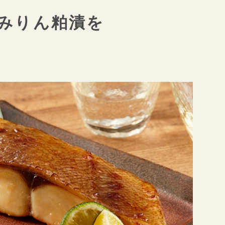
みりん粕漬を