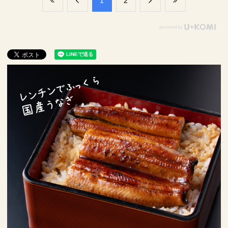
​1
​2