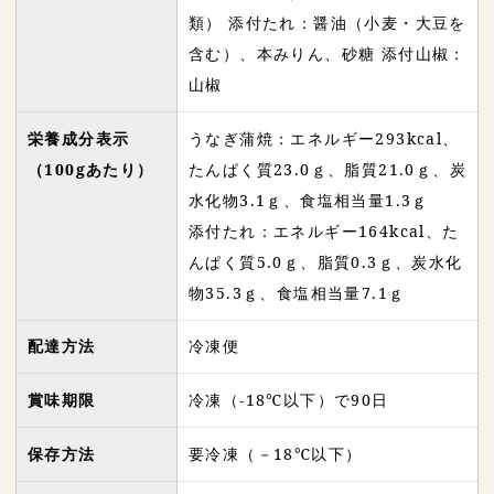
類） 添付たれ：醤油（小麦・大豆を
含む）、本みりん、砂糖 添付山椒：
山椒
栄養成分表示
うなぎ蒲焼：エネルギー293kcal、
（100gあたり）
たんぱく質23.0ｇ、脂質21.0ｇ、炭
水化物3.1ｇ、食塩相当量1.3ｇ
添付たれ：エネルギー164kcal、た
んぱく質5.0ｇ、脂質0.3ｇ、炭水化
物35.3ｇ、食塩相当量7.1ｇ
配達方法
冷凍便
賞味期限
冷凍（-18℃以下）で90日
保存方法
要冷凍（－18℃以下）