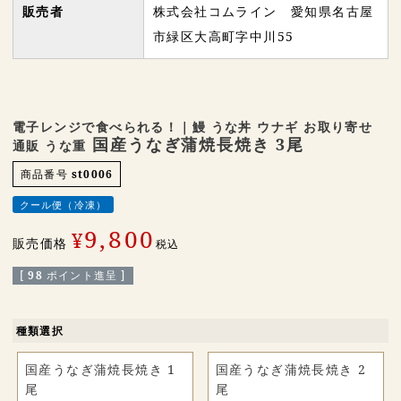
販売者
株式会社コムライン 愛知県名古屋
市緑区大高町字中川55
電子レンジで食べられる！｜鰻 うな丼 ウナギ お取り寄せ
国産うなぎ蒲焼長焼き 3尾
通販 うな重
商品番号
st0006
クール便（冷凍）
9,800
¥
販売価格
税込
[
98
ポイント進呈 ]
種類選択
国産うなぎ蒲焼長焼き 1
国産うなぎ蒲焼長焼き 2
尾
尾