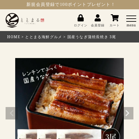
新規会員登録
で100ポイントプレゼント！
ととまる
ログイン
会員登録
カート
menu
HOME
ととまる海鮮グルメ
国産うなぎ蒲焼長焼き 3尾