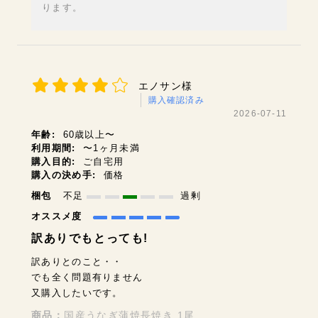
ります。
エノサン様
購入確認済み
2026-07-11
年齢:
60歳以上〜
利用期間:
〜1ヶ月未満
購入目的:
ご自宅用
購入の決め手:
価格
梱包
不足
過剰
オススメ度
訳ありでもとっても!
訳ありとのこと・・
でも全く問題有りません
又購入したいです。
商品：
国産うなぎ蒲焼長焼き 1尾